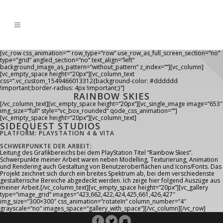
[vc_row css_animation=““ row_type=“row“ use_row_as_full_screen_section=“no“
type=“grid“ angled_section=“no“ text_align=“left“
background_image_as_pattern=“without_pattern“ z_index=““][vc_column]
[vc_empty_space height=“20px“][vc_column_text
css=“.vc_custom_1549466013312{background-color: #dddddd
!important;border-radius: 4px !important;}“]
RAINBOW SKIES
[/vc_column_text][vc_empty_space height=“20px“][vc_single_image image=“653″
img_size=“full“ style=“vc_box_rounded“ qode_css_animation=““]
[vc_empty_space height=“20px“][vc_column_text]
SIDEQUEST STUDIOS
PLATFORM: PLAYSTATION 4 & VITA
SCHWERPUNKTE DER ARBEIT:
Leitung des Grafikbereichs bei dem PlayStation Titel “Rainbow Skies”.
Schwerpunkte meiner Arbeit waren neben Modelling, Texturierung, Animation
und Rendering auch Gestaltung von Benutzeroberflächen und Icons/Fonts. Das
Projekt zeichnet sich durch ein breites Spektrum ab, bei dem verschiedenste
gestalterische Bereiche abgedeckt werden. Ich zeige hier folgend Auszüge aus
meiner Arbeit.[/vc_column_text][vc_empty_space height=“20px“][vc_gallery
type=“image_grid“ images=“423,662,422,424,425,661,426,427″
img_size=“300×300″ css_animation=“rotateIn“ column_number=“4″
grayscale=“no“ images_space=“gallery_with_space“][/vc_column][/vc_row]