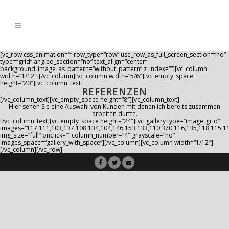
[vc_row css_animation=““ row_type=“row“ use_row_as_full_screen_section=“no“
type=“grid“ angled_section=“no“ text_align=“center“
background_image_as_pattern=“without_pattern“ z_index=““][vc_column
width=“1/12″][/vc_column][vc_column width=“5/6″][vc_empty_space
height=“20″][vc_column_text]
REFERENZEN
[/vc_column_text][vc_empty_space height=“8″][vc_column_text]
Hier sehen Sie eine Auswahl von Kunden mit denen ich bereits zusammen
arbeiten durfte.
[/vc_column_text][vc_empty_space height=“24″][vc_gallery type=“image_grid“
images=“117,111,103,137,108,134,104,146,153,133,110,370,116,135,118,115,11
img_size=“full“ onclick=““ column_number=“4″ grayscale=“no“
images_space=“gallery_with_space“][/vc_column][vc_column width=“1/12″]
[/vc_column][/vc_row]