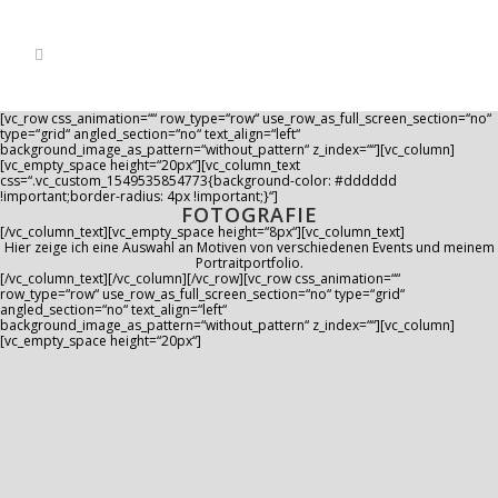
[vc_row css_animation=““ row_type=“row“ use_row_as_full_screen_section=“no“
type=“grid“ angled_section=“no“ text_align=“left“
background_image_as_pattern=“without_pattern“ z_index=““][vc_column]
[vc_empty_space height=“20px“][vc_column_text
css=“.vc_custom_1549535854773{background-color: #dddddd
!important;border-radius: 4px !important;}“]
FOTOGRAFIE
[/vc_column_text][vc_empty_space height=“8px“][vc_column_text]
Hier zeige ich eine Auswahl an Motiven von verschiedenen Events und meinem
Portraitportfolio.
[/vc_column_text][/vc_column][/vc_row][vc_row css_animation=““
row_type=“row“ use_row_as_full_screen_section=“no“ type=“grid“
angled_section=“no“ text_align=“left“
background_image_as_pattern=“without_pattern“ z_index=““][vc_column]
[vc_empty_space height=“20px“]