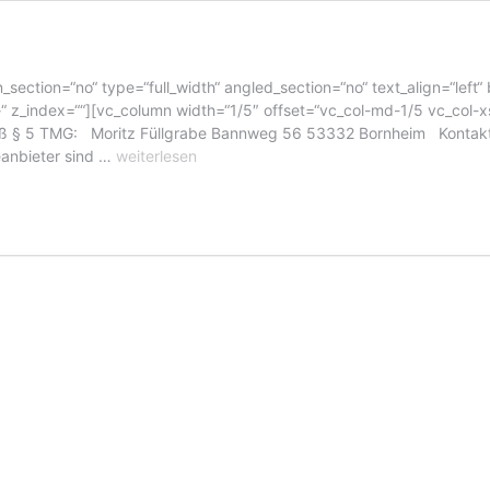
_section=“no“ type=“full_width“ angled_section=“no“ text_align=“lef
 z_index=““][vc_column width=“1/5″ offset=“vc_col-md-1/5 vc_col-x
ß § 5 TMG: Moritz Füllgrabe Bannweg 56 53332 Bornheim Kontakt: 
Impressum
eanbieter sind …
weiterlesen