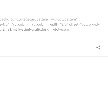
t“ background_image_as_pattern=“without_pattern“
s-1/5″][/vc_column][vc_column width=“3/5″ offset=“vc_col-md-
Email: mail(-at)mf-grafikdesign(-dot-)com