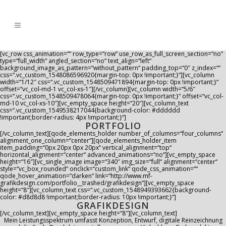
[vc_row css_animation=““ row_type=“row“ use_row_as_full_screen_section=“no“
type=“full_width“ angled_section=“no“ text_align=“left“
background_image_as_pattern=“without_pattern“ padding_top=“0″ z_index=““
css=“.vc_custom_1548086596920{margin-top: 0px !important;}“][vc_column
width=“1/12″ css=“.vc_custom_1548509471894{margin-top: 0px !important;}“
offset=“vc_col-md-1 vc_col-xs-1″][/vc_column][vc_column width=“5/6″
css=“.vc_custom_1548509478064{margin-top: 0px !important;}“ offset=“vc_col-
md-10 vc_col-xs-10″][vc_empty_space height=“20″][vc_column_text
css=“.vc_custom_1549538217044{background-color: #dddddd
!important;border-radius: 4px !important;}“]
PORTFOLIO
[/vc_column_text][qode_elements_holder number_of_columns=“four_columns“
alignment_one_column=“center“][qode_elements_holder_item
item_padding=“0px 20px 0px 20px“ vertical_alignment=“top“
horizontal_alignment=“center“ advanced_animations=“no“][vc_empty_space
height=“16″][vc_single_image image=“340″ img_size=“full“ alignment=“center“
style=“vc_box_rounded“ onclick=“custom_link“ qode_css_animation=““
qode_hover_animation=“darken“ link=“http://www.mf-
grafikdesign.com/portfolio__trashed/grafikdesign“][vc_empty_space
height=“8″][vc_column_text css=“.vc_custom_1548949393662{background-
color: #d8d8d8 !important;border-radius: 10px !important;}“]
GRAFIKDESIGN
[/vc_column_text][vc_empty_space height=“8″][vc_column_text]
Mein Leistungsspektrum umfasst Konzeption, Entwurf, digitale Reinzeichnung