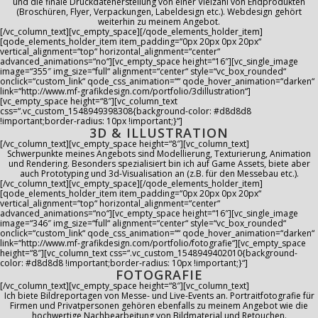
und die finale Druckdatenerstellung von einer Vielzahl von Endprodukten
(Broschüren, Flyer, Verpackungen, Labeldesign etc.). Webdesign gehört
weiterhin zu meinem Angebot.
[/vc_column_text][vc_empty_space][/qode_elements_holder_item]
[qode_elements_holder_item item_padding=“0px 20px 0px 20px“
vertical_alignment=“top“ horizontal_alignment=“center“
advanced_animations=“no“][vc_empty_space height=“16″][vc_single_image
image=“355″ img_size=“full“ alignment=“center“ style=“vc_box_rounded“
onclick=“custom_link“ qode_css_animation=““ qode_hover_animation=“darken“
link=“http://www.mf-grafikdesign.com/portfolio/3dillustration“]
[vc_empty_space height=“8″][vc_column_text
css=“.vc_custom_1548949398308{background-color: #d8d8d8
!important;border-radius: 10px !important;}“]
3D & ILLUSTRATION
[/vc_column_text][vc_empty_space height=“8″][vc_column_text]
Schwerpunkte meines Angebots sind Modellierung, Texturierung, Animation
und Rendering. Besonders spezialisiert bin ich auf Game Assets, biete aber
auch Prototyping und 3d-Visualisation an (z.B. für den Messebau etc.).
[/vc_column_text][vc_empty_space][/qode_elements_holder_item]
[qode_elements_holder_item item_padding=“0px 20px 0px 20px“
vertical_alignment=“top“ horizontal_alignment=“center“
advanced_animations=“no“][vc_empty_space height=“16″][vc_single_image
image=“346″ img_size=“full“ alignment=“center“ style=“vc_box_rounded“
onclick=“custom_link“ qode_css_animation=““ qode_hover_animation=“darken“
link=“http://www.mf-grafikdesign.com/portfolio/fotografie“][vc_empty_space
height=“8″][vc_column_text css=“.vc_custom_1548949402010{background-
color: #d8d8d8 !important;border-radius: 10px !important;}“]
FOTOGRAFIE
[/vc_column_text][vc_empty_space height=“8″][vc_column_text]
Ich biete Bildreportagen von Messe- und Live-Events an. Portraitfotografie für
Firmen und Privatpersonen gehören ebenfalls zu meinem Angebot wie die
hochwertige Nachbearbeitung von Bildmaterial und Retouchen.